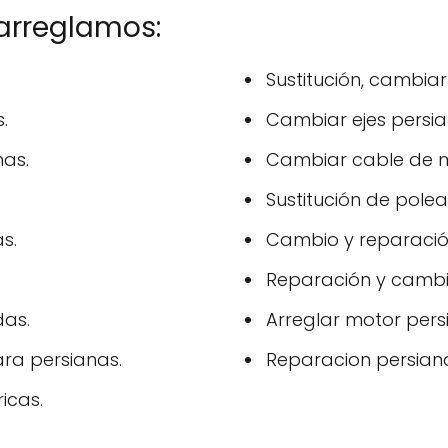
 arreglamos:
Sustitución, cambiar
.
Cambiar ejes persia
as.
Cambiar cable de m
Sustitución de polea
s.
Cambio y reparación
Reparación y cambi
das.
Arreglar motor pers
ara persianas.
Reparacion persiana
icas.