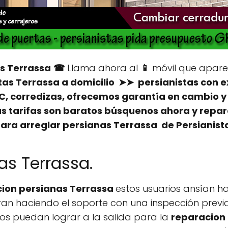
s Terrassa
☎
Llama ahora al
📱
móvil que apare
tas Terrassa
a domicilio ➤➤ persianistas con e
PVC, corredizas, ofrecemos garantía en cambio 
s tarifas son baratos búsquenos ahora y repare
ara arreglar persianas Terrassa de Persianist
as Terrassa.
ion persianas Terrassa
estos usuarios ansían h
 logran haciendo el soporte con una inspección pre
tos puedan lograr a la salida para la
reparacion