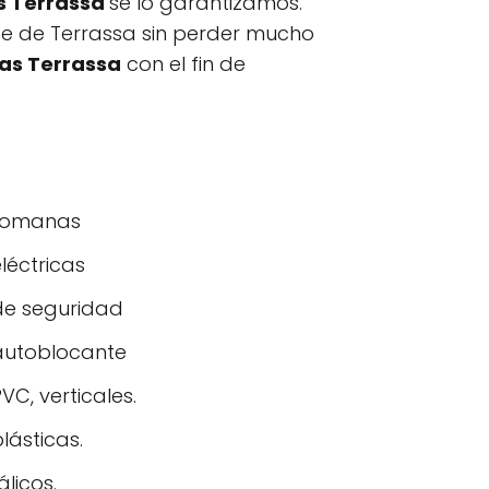
s Terrassa
se lo garantizamos.
rbe de Terrassa sin perder mucho
as Terrassa
con el fin de
 romanas
léctricas
de seguridad
 autoblocante
VC, verticales.
lásticas.
licos.