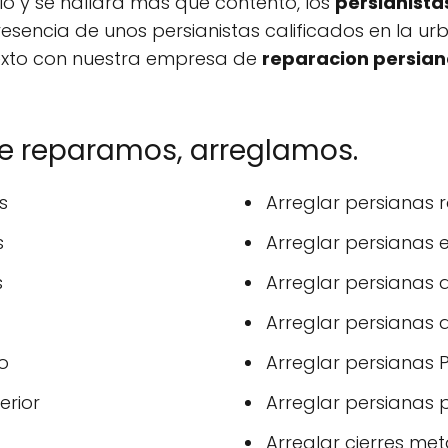
rlo y se hallará más que contento, los
persianista
esencia de unos persianistas calificados en la u
exto con nuestra empresa de
reparacion persian
ue reparamos, arreglamos.
s
Arreglar persianas
s
Arreglar persianas e
s
Arreglar persianas 
Arreglar persianas
o
Arreglar persianas P
erior
Arreglar persianas p
Arreglar cierres metá