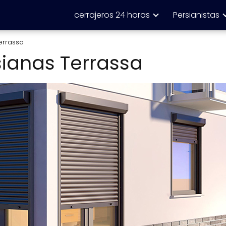
cerrajeros 24 horas
Persianistas
errassa
ianas Terrassa