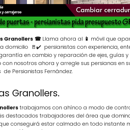
s Granollers
☎
Llama ahora al
📱
móvil que apa
a domicilio 🚪✔️ persianistas con experiencia, ent
rantía en cambio y reparación de ejes, guías y 
on nosotros ahora y arregle sus persianas en su 
 de Persianistas Fernández.
s Granollers.
nollers
trabajamos con ahínco a modo de control
ás destacados trabajadores del área que domin
que conseguirá estar calmado en todo instante m