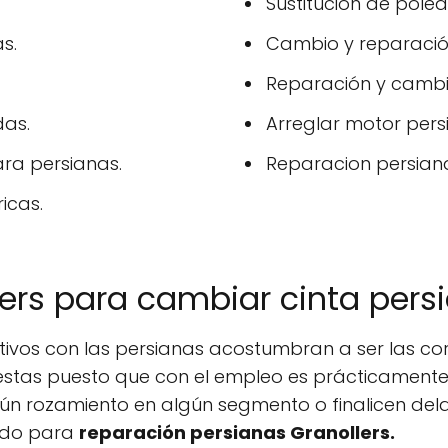
Sustitución de polea
s.
Cambio y reparación
Reparación y cambi
das.
Arreglar motor pers
ara persianas.
Reparacion persiana
icas.
lers para cambiar cinta pers
tivos con las persianas acostumbran a ser las co
 estas puesto que con el empleo es prácticamente 
lgún rozamiento en algún segmento o finalicen del
tado para
reparación persianas Granollers.