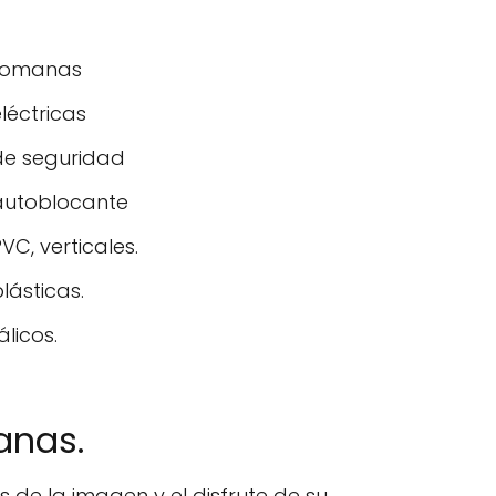
 romanas
léctricas
de seguridad
 autoblocante
VC, verticales.
lásticas.
licos.
anas.
de la imagen y el disfrute de su