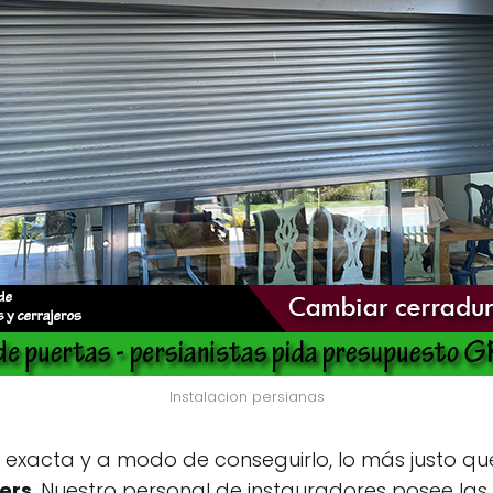
Instalacion persianas
n exacta y a modo de conseguirlo, lo más justo qu
ers
. Nuestro personal de instauradores posee la