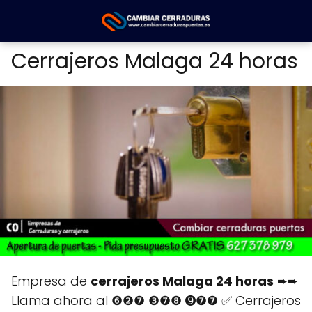
Cerrajeros Malaga 24 horas
Empresa de
cerrajeros Malaga 24 horas
➨➨
Llama ahora al ❻❷❼ ❸❼❽ ➒❼❼ ✅ Cerrajeros