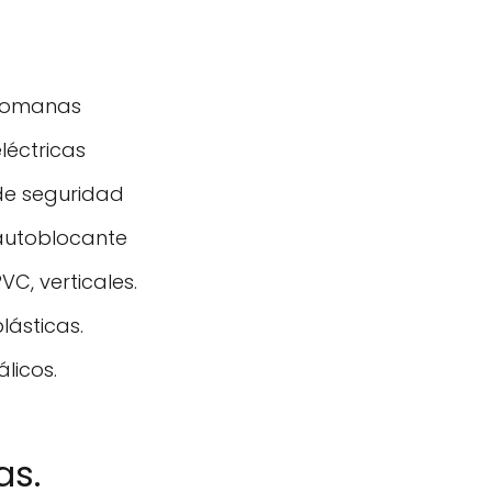
 romanas
léctricas
de seguridad
 autoblocante
VC, verticales.
lásticas.
licos.
as.