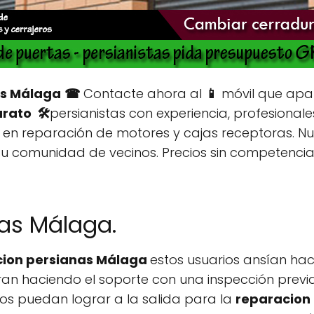
as Málaga
☎
Contacte ahora al
📱
móvil que apa
rato 🛠️
persianistas con experiencia, profesionales
en reparación de motores y cajas receptoras. Nu
 su comunidad de vecinos. Precios sin competenci
nas Málaga.
cion persianas Málaga
estos usuarios ansían ha
 logran haciendo el soporte con una inspección pre
tos puedan lograr a la salida para la
reparacion