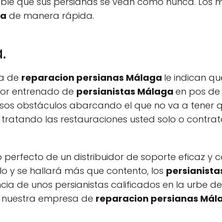
sible que sus persianas se vean como nunca. Los m
ga
de manera rápida.
.
sa de
reparacion persianas Málaga
le indican q
dor entrenado de
persianistas Málaga
en pos de
osos obstáculos abarcando el que no va a tener q
as tratando las restauraciones usted solo o cont
o perfecto de un distribuidor de soporte eficaz y
rlo y se hallará más que contento, los
persianist
cia de unos persianistas calificados en la urbe 
n nuestra empresa de
reparacion persianas Má