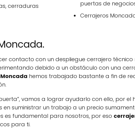
puertas de negocios
as, cerraduras
Cerrajeros Moncada v
 Moncada.
er contacto con un despliegue cerrajero técnic
rimentando debido a un obstáculo con una cerra
s Moncada
hemos trabajado bastante a fin de real
ón.
erta”, vamos a lograr ayudarlo con ello, por el
en suministrar un trabajo a un precio sumament
res es fundamental para nosotros, por eso
cerraj
os para ti.