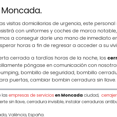
s Moncada.
 visitas domiciliarias de urgencia, este personal
asistirá con uniformes y coches de marca notable
os a conseguir darle una mano de inmediato en
 esperar horas a fin de regresar a acceder a su vi
erta cerrada a tardías horas de la noche, los
cer
cillamente póngase en comunicación con nosotros
umping, bombillo de seguridad, bombillo cerrad
ara puertas, cambiar bombin cerradura sin llave.
 las
empresas de servicios
en Moncada
ciudad,
cerraje
uerte sin llave, cerradura invisible, instalar cerraduras an
da, València, España.