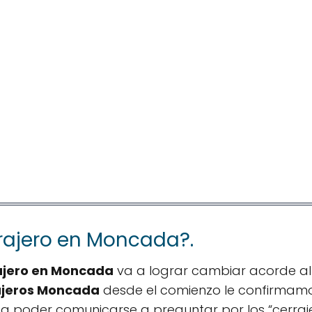
rajero en Moncada?.
ajero en Moncada
va a lograr cambiar acorde a
ajeros Moncada
desde el comienzo le confirmam
a poder comunicarse a preguntar por los “cerraj