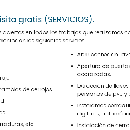
ita gratis (SERVICIOS).
aciertos en todos los trabajos que realizamos 
entos en los siguientes servicios.
Abrir coches sin llav
Apertura de puertas i
acorazadas.
aje.
Extracción de llave
cambios de cerrojos.
persianas de pvc y
ad
Instalamos cerradur
os.
digitales, automática
raduras, etc.
Instalación de cerr