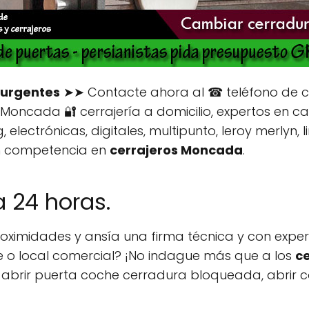
 urgentes
➤➤ Contacte ahora al ☎ teléfono de 
 Moncada 🔐 cerrajería a domicilio, expertos en 
lectrónicas, digitales, multipunto, leroy merlyn, li
in competencia en
cerrajeros Moncada
.
 24 horas.
imidades y ansía una firma técnica y con exper
he o local comercial? ¡No indague más que a los
c
 abrir puerta coche cerradura bloqueada, abrir coch