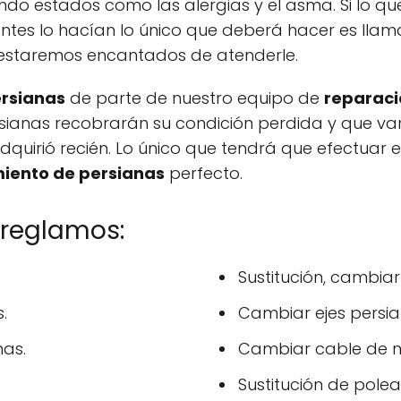
ando estados como las alergias y el asma. Si lo qu
antes lo hacían lo único que deberá hacer es lla
 estaremos encantados de atenderle.
rsianas
de parte de nuestro equipo de
reparaci
ianas recobrarán su condición perdida y que va
quirió recién. Lo único que tendrá que efectuar 
iento de persianas
perfecto.
rreglamos:
Sustitución, cambiar
.
Cambiar ejes persia
as.
Cambiar cable de m
Sustitución de polea