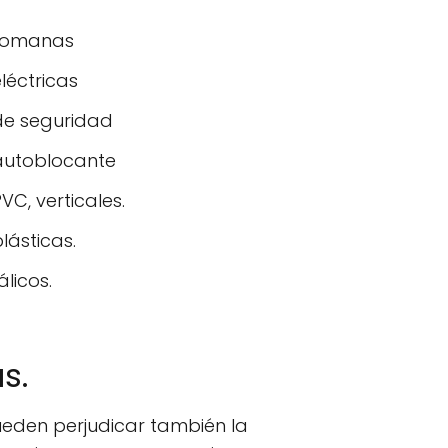
 romanas
léctricas
de seguridad
 autoblocante
VC, verticales.
lásticas.
licos.
s.
ueden perjudicar también la