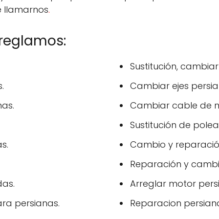
e llamarnos
.
rreglamos:
Sustitución, cambiar
.
Cambiar ejes persia
as.
Cambiar cable de m
Sustitución de polea
s.
Cambio y reparación
Reparación y cambi
das.
Arreglar motor pers
ara persianas.
Reparacion persiana