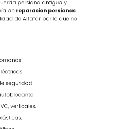
cuerda persiana antigua y
ñía de
reparacion persianas
lidad de Alfafar por lo que no
 romanas
léctricas
de seguridad
 autoblocante
VC, verticales.
lásticas.