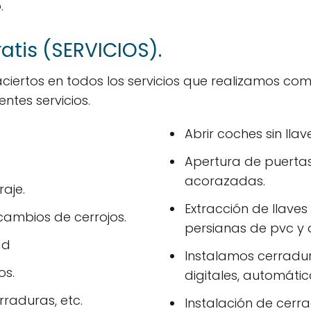
.
ratis (SERVICIOS).
ciertos en todos los servicios que realizamos co
ntes servicios.
Abrir coches sin llav
Apertura de puertas i
acorazadas.
aje.
Extracción de llave
cambios de cerrojos.
persianas de pvc y
ad
Instalamos cerradur
os.
digitales, automática
raduras, etc.
Instalación de cerr