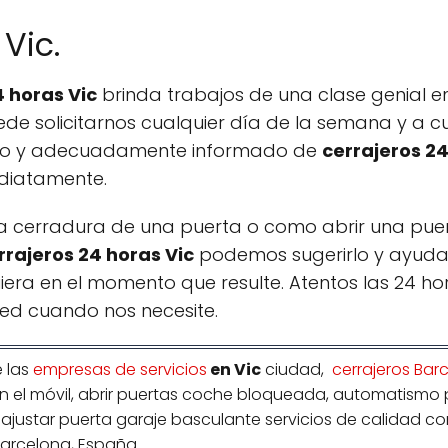
Vic.
4 horas Vic
brinda trabajos de una clase genial 
de solicitarnos cualquier día de la semana y a c
ano y adecuadamente informado de
cerrajeros 24
ediatamente.
na cerradura de una puerta o como abrir una pue
rrajeros 24 horas Vic
podemos sugerirlo y ayuda
era en el momento que resulte. Atentos las 24 hor
ted cuando nos necesite.
 las
empresas de servicios
en Vic
ciudad,
cerrajeros Bar
 con el móvil, abrir puertas coche bloqueada, automatismo 
ajustar puerta garaje basculante servicios de calidad c
Barcelona, España.