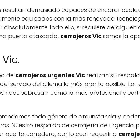
s resultan demasiado capaces de encarar cualqui
amente equipados con la más renovada tecnología
or absolutamente todo ello, si requiere de alguie
 una puerta atascada,
cerrajeros Vic
somos la op
 Vic.
ipo de
cerrajeros urgentes Vic
realizan su respal
s del servicio del dilema lo más pronto posible. La
s hace sobresalir como la más profesional y cert
endemos todo género de circunstancia y podemos 
rros. Nuestro respaldo de cerrajería de urgenci
 puerta corredera, por lo cual requerir a
cerraje