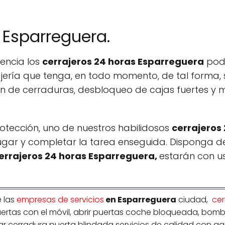
 Esparreguera.
encia los
cerrajeros 24 horas Esparreguera
pode
ería que tenga, en todo momento, de tal forma, s
ón de cerraduras, desbloqueo de cajas fuertes y
rotección, uno de nuestros habilidosos
cerrajeros
ugar y completar la tarea enseguida. Disponga d
errajeros 24 horas Esparreguera,
estarán con u
 las
empresas de servicios
en Esparreguera
ciudad,
cer
r puertas con el móvil, abrir puertas coche bloqueada, bom
ar cerradura puerta blindada servicios de calidad con ga