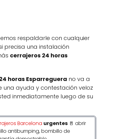
mos respaldarle con cualquier
i precisa una instalación
 más
cerrajeros 24 horas
 24 horas Esparreguera
no va a
e una ayuda y contestación veloz
sted inmediatamente luego de su
rajeros Barcelona
urgentes
🚪 abrir
billo antibumping, bombillo de
rantía demostrable.