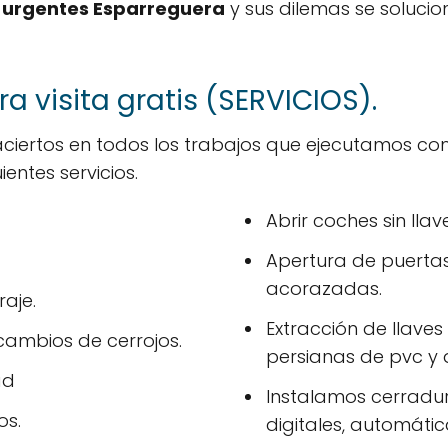
s urgentes Esparreguera
y sus dilemas se soluci
a visita gratis (SERVICIOS).
aciertos en todos los trabajos que ejecutamos c
ientes servicios.
Abrir coches sin llav
Apertura de puertas i
acorazadas.
aje.
Extracción de llave
cambios de cerrojos.
persianas de pvc y
ad
Instalamos cerradur
os.
digitales, automática