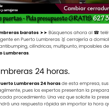
umbreras baratos
➤➤ Búsquenos ahora al ☎ telé
ente en Puerto Lumbreras 🥇 cerrajería a domicili
 antibumping, cilíndricas, multipunto, imposibles de
to Lumbreras
.
umbreras 24 horas.
Puerto Lumbreras 24 horas
de esta empresa, su
ilmente, pues los expertos presentan la prepara
da procedimiento. Una vez que solicite la presen
drá una respuesta rápida sin importar la hora q