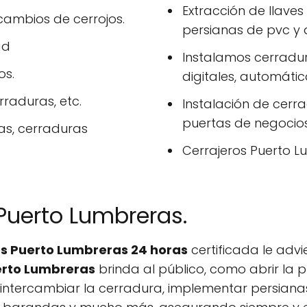
Extracción de llave
cambios de cerrojos.
persianas de pvc y
ad
Instalamos cerradur
os.
digitales, automática
raduras, etc.
Instalación de cerr
puertas de negocios
as, cerraduras
Cerrajeros Puerto Lu
Puerto Lumbreras.
os Puerto Lumbreras 24 horas
certificada le adv
erto Lumbreras
brinda al público, como abrir la p
 intercambiar la cerradura, implementar persianas