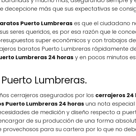
n de barandas y mucho más, asegurando siempre y
e decepcione más que sus expectativas se consig
baratos Puerto Lumbreras
es que el ciudadano n
e sus seres queridos, es por esa razón que le con
resupuestos super económicos y con trabajos d
errajeros baratos Puerto Lumbreras rápidamente 
Puerto Lumbreras 24 horas
y en pocos minutos es
 Puerto Lumbreras.
ños cerrajeros asegurados por los
cerrajeros 24
os Puerto Lumbreras 24 horas
una nota especial
ecesidades de medición y diseño respecto a puert
a a encargar de su producción de una forma absol
provechosos para su cartera por lo que no deberá