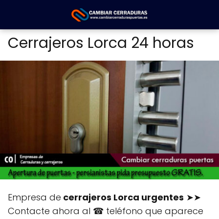
Cerrajeros Lorca 24 horas
Empresa de
cerrajeros Lorca urgentes
➤➤
Contacte ahora al ☎ teléfono que aparece