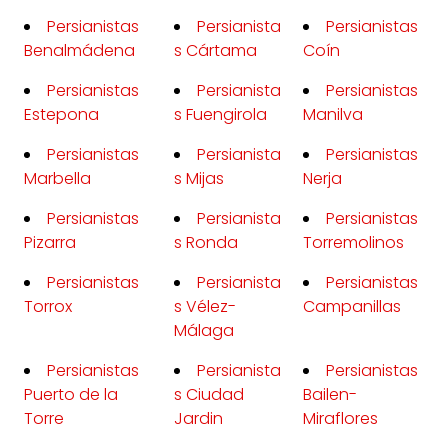
Persianistas
Persianista
Persianistas
Benalmádena
s Cártama
Coín
Persianistas
Persianista
Persianistas
Estepona
s Fuengirola
Manilva
Persianistas
Persianista
Persianistas
Marbella
s Mijas
Nerja
Persianistas
Persianista
Persianistas
Pizarra
s Ronda
Torremolinos
Persianistas
Persianista
Persianistas
Torrox
s Vélez-
Campanillas
Málaga
Persianistas
Persianista
Persianistas
Puerto de la
s Ciudad
Bailen-
Torre
Jardin
Miraflores